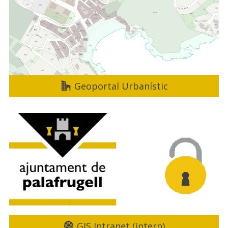
Geoportal Urbanístic
GIS Intranet (intern)